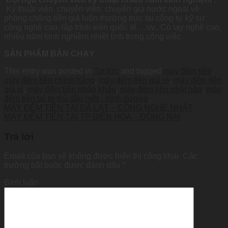
Kỷ thuật viên, chuyên viên, chuyên gia nước ngoài về
phòng chống tiền giả luôn thường trực tại công ty, kỹ sư
công nghệ cao, lập trình viên quốc tế …vv.. Có tay nghề cao,
nhiều năm kinh nghiệm nhiệt tình trong công việc.
SẢN PHẨM BÁN CHẠY
This entry was posted in
Tin tức
and tagged
máy đếm tiền
,
máy đếm tiền chính hãng
,
máy đếm tiền giá rẻ
,
máy đếm tiền
giá sỉ
,
máy đếm tiền nhập khẩu
,
máy đếm tiền nhật bản
,
máy
đếm tiền tại tp thủ dầu một - bình dương
.
MÁY ĐẾM TIỀN TẠI ĐÀ LẠT – CÔNG NGHỆ NHẬT
MÁY ĐẾM TIỀN TẠI TP BIÊN HÒA – ĐỒNG NAI
Trả lời
Email của bạn sẽ không được hiển thị công khai.
Các
trường bắt buộc được đánh dấu
*
Bình luận