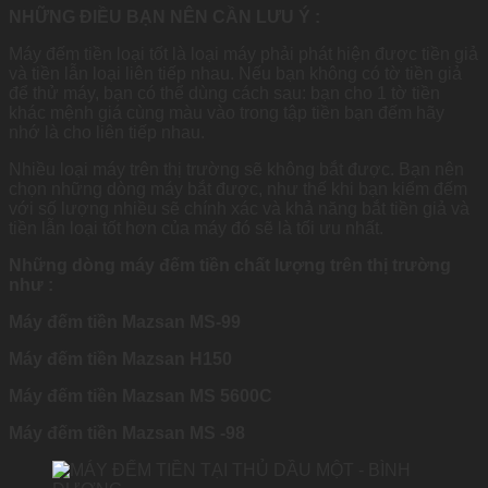
NHỮNG ĐIỀU BẠN NÊN CẦN LƯU Ý :
Máy đếm tiền loại tốt là loại máy phải phát hiện được tiền giả
và tiền lẫn loại liên tiếp nhau. Nếu bạn không có tờ tiền giả
để thử máy, bạn có thể dùng cách sau: bạn cho 1 tờ tiền
khác mệnh giá cùng màu vào trong tập tiền bạn đếm hãy
nhớ là cho liên tiếp nhau.
Nhiều loại máy trên thị trường sẽ không bắt được. Bạn nên
chọn những dòng máy bắt được, như thế khi bạn kiểm đếm
với số lượng nhiều sẽ chính xác và khả năng bắt tiền giả và
tiền lẫn loại tốt hơn của máy đó sẽ là tối ưu nhất.
Những dòng máy đếm tiền chất lượng trên thị trường
như :
Máy đếm tiền Mazsan MS-99
Máy đếm tiền Mazsan H150
Máy đếm tiền Mazsan MS 5600C
Máy đếm tiền Mazsan MS -98