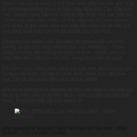
Người tiêu dùng cũng có thể chọn máy đếm soi tiền giả. Đây
là một trong những thương hiệu máy đếm tiền Cao Cấp hiện
nay, chuyên cung cấp cho công ty, tập đoàn lớn, các siêu thị
có nhu cầu đếm tiền nhiều. Vì thế, nếu bạn chỉ kinh doanh
nhỏ lẻ thì có thể chọn mua loại máy đếm tiền và soi tiền giả
với công suất thấp hơn và giá thành phù hợp hơn.
Đa phần sản phẩm máy đếm trên thị trường đều có chất
lượng và giá cả ở mức không quá cao. Khoảng 2 -5 triệu
đồng với máy đếm thông thường và từ 6 – 9 triệu với các
máy đếm tiền nhật bản có chức năng phát hiện tiền giả.
Để tránh mua nhầm phải hàng giả, bạn nên đến những cửa
hàng uy tín hoặc các đại lý phân phối chính thức để chọn
lựa. Tất cả sản phẩm đều phải có bảo hành.
Một trong những kinh nghiệm để thử máy đếm và soi tiền giả
tốt đó là máy phải phát hiện được nhiều tờ tiền giả liên tiếp
nhau, Phát hiện tiền lẫn loại nhiều tờ
KINH NGHIỆM ĐỂ MUA MÁY ĐẾM TIỀN TẠI THỦ DẦU MỘT – BÌNH
DƯƠNG – TỐT VÀ CHẤT LƯỢNG: