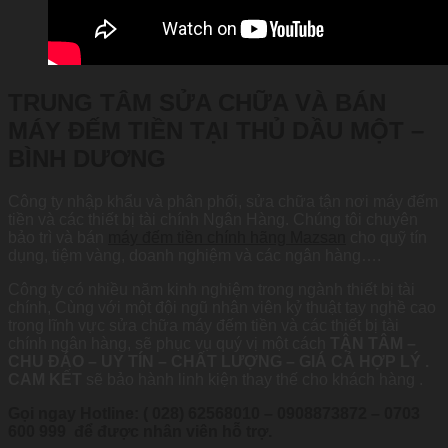
TRUNG TÂM SỬA CHỮA VÀ BÁN
MÁY ĐẾM TIỀN TẠI THỦ DẦU MỘT –
BÌNH DƯƠNG
Công ty nhập khẩu và phân phối, sửa chữa tận nơi máy đếm
tiền và các thiết bị tài chính Ngân Hàng. Chúng tôi chuyên
bảo trì và bán
máy đếm tiền chính hãng Mazsan
cho quỹ tín
dụng, tiệm vàng, doanh nghiệm và các ngân hàng….
Công ty có nhiều năm kinh nghiệm trong ngành thiết bị tài
chính, Cùng với một đội ngũ nhân viên kỷ thuật tay nghề cao
trong lĩnh vực sửa chữa máy đếm tiền và các thiết bị tài
chính ngân hàng, sẽ phục vụ quý vị một cách
TẬN TÂM –
CHU ĐÁO – UY TÍN – CHẤT LƯỢNG – GIÁ CẢ HỢP LÝ .
CAM KẾT
sẽ bảo hành linh kiện thay thế cho khách hàng .
Gọi ngay Hotline: ( 028) 62568010 – 0908873872 – 0703
600 999 để được nhân viên hỗ trợ.