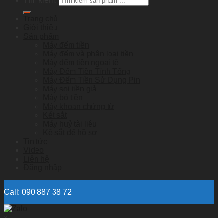
Tìm kiếm:
Trang chủ
Giới thiệu
Sản phẩm
Máy đếm tiền
Máy đếm và phân loại tiền
Máy đếm tiền ngoại tệ
Máy Đếm Tiền Tính Tổng
Máy Đếm Tiền Sử Dụng Pin
Máy soi tiền giả
Máy bó tiền
Máy khoan chứng từ
Két sắt
Máy huỷ tài liệu
Kệ sắt để hồ sơ
Tin tức
Video
Liên hệ
Đăng nhập
Call: 090 887 38 72
x