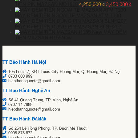
TIỀN PIN MAZSAN MD1618
4,250,000
₫
3,450,000
₫
MÁY ĐẾM TIỀN NGOẠI TỆ MAZSAN ATM T100
MÁY ĐẾM TIỀN DÙNG PIN MAZSAN BLNH207
MÁY ĐẾM
TIỀN MAZSAN H155New
TT Bảo Hành Hà Nội
105 Louis 7, KĐT Louis City Hoàng Mai, Q. Hoàng Mai, Hà Nội
0703 600 999
hiepthanhquocte@gmail.com
TT Bảo Hành Nghệ An
Số 41 Quang Trung, TP. Vinh, Nghệ An
0707 14 7888
hiepthanhquocte@gmail.com
TT Bảo Hành Đăklăk
Số 254 Lê Hồng Phong, TP. Buôn Mê Thuột
0908 873 872
hiepthanhquocte@gmail.com