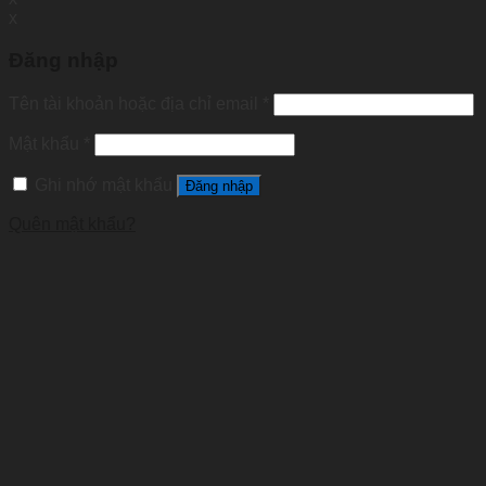
x
Đăng nhập
Tên tài khoản hoặc địa chỉ email
*
Mật khẩu
*
Ghi nhớ mật khẩu
Đăng nhập
Quên mật khẩu?