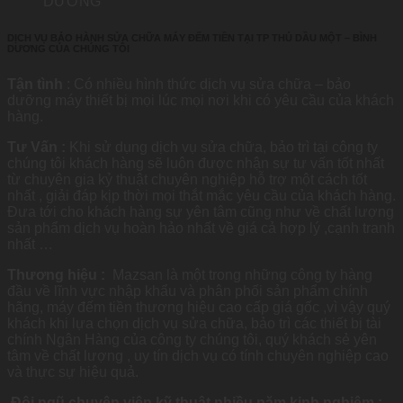
DỊCH VỤ BẢO HÀNH SỬA CHỮA MÁY ĐẾM TIỀN TẠI TP THỦ DẦU MỘT – BÌNH
DƯƠNG CỦA CHÚNG TÔI
Tận tình
: Có nhiều hình thức dịch vụ sửa chữa – bảo
dưỡng máy thiết bị mọi lúc mọi nơi khi có yêu cầu của khách
hàng.
Tư Vấn :
Khi sử dụng dịch vụ sửa chữa, bảo trì tại công ty
chúng tôi khách hàng sẽ luôn được nhận sự tư vấn tốt nhất
từ chuyên gia kỷ thuật chuyên nghiệp hỗ trợ một cách tốt
nhất , giải đáp kịp thời mọi thắt mắc yêu cầu của khách hàng.
Đưa tới cho khách hàng sự yên tâm cũng như về chất lượng
sản phẩm dịch vụ hoàn hảo nhất về giá cả hợp lý ,cạnh tranh
nhất …
Thương hiệu :
Mazsan là một trong những công ty hàng
đầu về lĩnh vực nhập khẩu và phân phối sản phẩm chính
hãng, máy đếm tiền thương hiệu cao cấp giá gốc ,vì vậy quý
khách khi lựa chọn dịch vụ sửa chữa, bảo trì các thiết bị tài
chính Ngân Hàng của công ty chúng tôi, quý khách sẻ yên
tâm về chất lượng , uy tín dịch vụ có tính chuyên nghiệp cao
và thực sự hiệu quả.
Đội ngũ chuyên viên kỹ thuật nhiều năm kinh nghiệm :