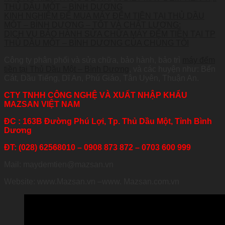
THỦ DẦU MỘT – BÌNH DƯƠNG
KINH NGHIỆM ĐỂ MUA MÁY ĐẾM TIỀN TẠI THỦ DẦU
MỘT – BÌNH DƯƠNG – TỐT VÀ CHẤT LƯỢNG:
DỊCH VỤ BẢO HÀNH SỬA CHỮA MÁY ĐẾM TIỀN TẠI TP
THỦ DẦU MỘT – BÌNH DƯƠNG CỦA CHÚNG TÔI
Công ty phân phối và sửa chữa, bảo hành, bảo trì
máy đếm
tiền tại Thủ Dầu Một – Bình Dương
, và các huyện như: Bến
Cát, Dầu Tiếng, Dĩ An, Phú Giáo, Tân Uyên, Thuận An.
CTY TNHH CÔNG NGHỆ VÀ XUẤT NHẬP KHẨU
MAZSAN VIỆT NAM
ĐC : 163B Đường Phú Lợi, Tp. Thủ Dầu Một, Tỉnh Bình
Dương
ĐT: (028) 62568010 – 0908 873 872 – 0703 600 999
Mail: maydemtien@mazsan.vn
Website: www.Mazsan.vn –www. Mazsan.com.vn