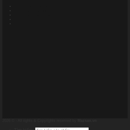
Hướng dẫn mua hàng
Chính sách bảo hành
Chính sách thanh toán
Giới thiệu
Xem địa chỉ
2026 © - All rights & Copyrights reserved by
Mazsan.vn