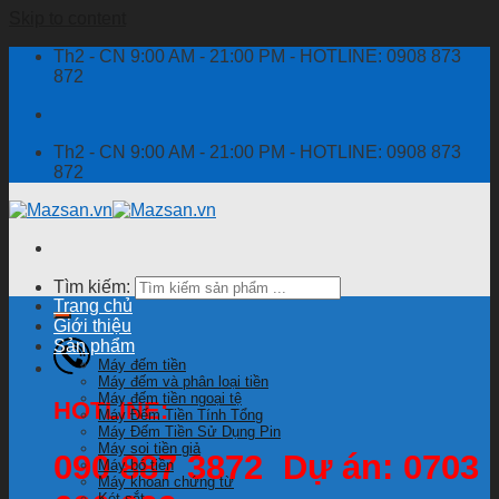
Skip to content
Th2 - CN 9:00 AM - 21:00 PM - HOTLINE: 0908 873
872
Th2 - CN 9:00 AM - 21:00 PM - HOTLINE: 0908 873
872
Tìm kiếm:
Trang chủ
Giới thiệu
Sản phẩm
Máy đếm tiền
Máy đếm và phân loại tiền
Máy đếm tiền ngoại tệ
HOTLINE:
Máy Đếm Tiền Tính Tổng
Máy Đếm Tiền Sử Dụng Pin
Máy soi tiền giả
090 887 3872 Dự án: 0703
Máy bó tiền
Máy khoan chứng từ
Két sắt