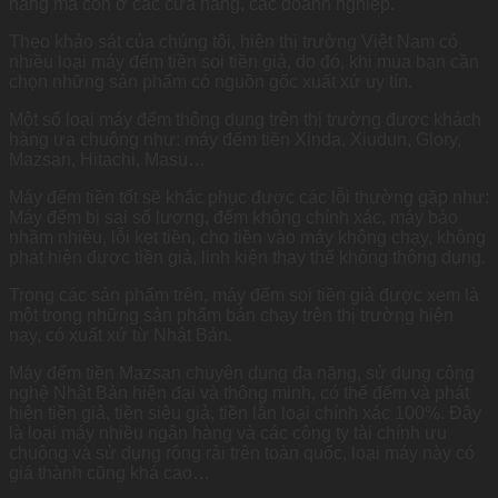
hàng mà còn ở các cửa hàng, các doanh nghiệp.
Theo khảo sát của chúng tôi, hiện thị trường Việt Nam có
nhiều loại máy đếm tiền soi tiền giả, do đó, khi mua bạn cần
chọn những sản phẩm có nguồn gốc xuất xứ uy tín.
Một số loại máy đếm thông dụng trên thị trường được khách
hàng ưa chuộng như: máy đếm tiền Xinda, Xiudun, Glory,
Mazsan, Hitachi, Masu…
Máy đếm tiền tốt sẽ khắc phục được các lỗi thường gặp như:
Máy đếm bị sai số lượng, đếm không chính xác, máy báo
nhầm nhiều, lỗi kẹt tiền, cho tiền vào máy không chạy, không
phát hiện được tiền giả, linh kiện thay thế không thông dụng.
Trong các sản phẩm trên, máy đếm soi tiền giả được xem là
một trong những sản phẩm bán chạy trên thị trường hiện
nay, có xuất xứ từ Nhật Bản.
Máy đếm tiền Mazsan chuyên dụng đa năng, sử dụng công
nghệ Nhật Bản hiện đại và thông minh, có thể đếm và phát
hiện tiền giả, tiền siêu giả, tiền lẫn loại chính xác 100%. Đây
là loại máy nhiều ngân hàng và các công ty tài chính ưu
chuộng và sử dụng rộng rải trên toàn quốc, loại máy này có
giá thành cũng khá cao…