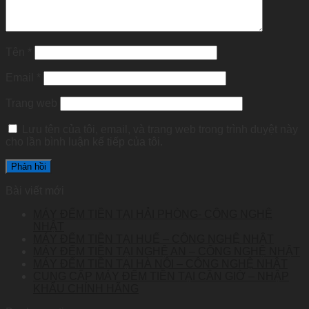
Tên
*
Email
*
Trang web
Lưu tên của tôi, email, và trang web trong trình duyệt này
cho lần bình luận kế tiếp của tôi.
Bài viết mới
MÁY ĐẾM TIỀN TẠI HẢI PHÒNG- CÔNG NGHỆ
NHẬT
MÁY ĐẾM TIỀN TẠI HUẾ – CÔNG NGHỆ NHẬT
MÁY ĐẾM TIỀN TẠI NGHỆ AN – CÔNG NGHỆ NHẬT
MÁY ĐẾM TIỀN TẠI HÀ NỘI – CÔNG NGHỆ NHẬT
CUNG CẤP MÁY ĐẾM TIỀN TẠI CẦN GIỜ – NHẬP
KHẨU CHÍNH HÃNG