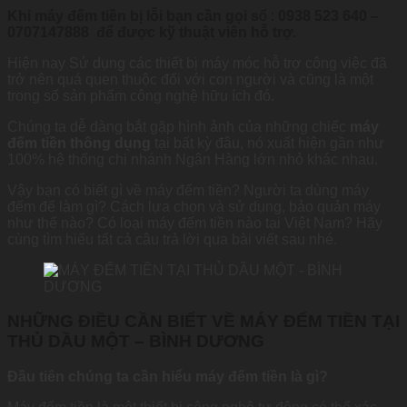
Khi máy đếm tiền bị lỗi bạn cần gọi s
ố :
0938 523 640 –
0707147888 để được kỹ thuật viên hỗ trợ.
Hiện nay Sử dụng các thiết bị máy móc hỗ trợ công việc đã
trở nên quá quen thuộc đối với con người và cũng là một
trong số sản phẩm công nghệ hữu ích đó.
Chúng ta dễ dàng bắt gặp hình ảnh của những chiếc
máy
đếm tiền thông dụng
tại bất kỳ đâu, nó xuất hiện gần như
100% hệ thống chi nhánh Ngân Hàng lớn nhỏ khác nhau.
Vậy bạn có biết gì về máy đếm tiền? Người ta dùng máy
đếm để làm gì? Cách lựa chọn và sử dụng, bảo quản máy
như thế nào? Có loại máy đếm tiền nào tại Việt Nam? Hãy
cùng tìm hiểu tất cả câu trả lời qua bài viết sau nhé.
NHỮNG ĐIỀU CẦN BIẾT VỀ MÁY ĐẾM TIỀN TẠI
THỦ DẦU MỘT – BÌNH DƯƠNG
Đầu tiên chúng ta cần hiểu máy đếm tiền là gì?