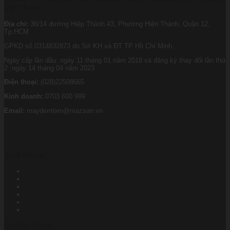
VIỆT NAM
Địa chỉ:
36/14 đường Hiệp Thành 43, Phường Hiện Thành, Quận 12,
Tp.HCM
GPKD số 0314832873 do Sở KH và ĐT TP Hồ Chí Minh.
Ngày cấp lần đầu: ngày 11 tháng 01 năm 2018 và đăng ký thay đổi lần thứ
2 :ngày 14 tháng 04 năm 2023
Điện thoại:
(028)22508665
Kinh doanh:
0703 600 999
Email:
maydemtien@mazsan.vn
SẢN PHẨM
Máy đếm tiền
Máy bó tiền
Máy hủy tài liệu
Máy khoan chứng từ
Máy soi tiền giả
Két sắt
CHÍNH SÁCH