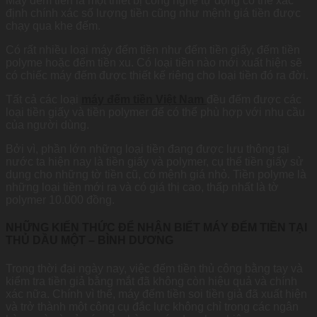
Máy đếm tiền là một thiết bị công nghệ tự động có thể xác
định chính xác số lượng tiền cũng như mệnh giá tiền được
chạy qua khe đếm.
Có rất nhiều loại máy đếm tiền như đếm tiền giấy, đếm tiền
polyme hoặc đếm tiền xu. Có loại tiền nào mới xuất hiện sẽ
có chiếc máy đếm được thiết kế riêng cho loại tiền đó ra đời.
Tất cả các loại
máy đếm tiền Việt Nam
đều đếm được các
loại tiền giấy và tiền polymer để có thể phù hợp với nhu cầu
của người dùng.
Bởi vì, phần lớn những loại tiền đang được lưu thông tại
nước ta hiện nay là tiền giấy và polymer, cụ thể tiền giấy sử
dụng cho những tờ tiền cũ, có mệnh giá nhỏ. Tiền polyme là
những loại tiền mới ra và có giá thị cao, thấp nhất là tờ
polymer 10.000 đồng.
NHỮNG KIẾN THỨC ĐỂ NHẬN BIẾT MÁY ĐẾM TIỀN TẠI
THỦ DẦU MỘT – BÌNH DƯƠNG
Trong thời đại ngày nay, việc đếm tiền thủ công bằng tay và
kiểm tra tiền giả bằng mắt đã không còn hiệu quả và chính
xác nữa. Chính vì thế, máy đếm tiền soi tiền giả đã xuất hiện
và trở thành một công cụ đắc lực không chỉ trong các ngân