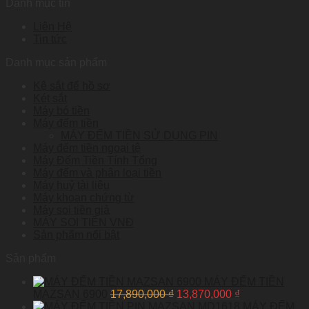
Danh mục tin
Liên Hệ
Tin tức
Danh mục sản phẩm
Kệ sắt để hồ sơ
Két sắt
Máy bó tiền
Máy đếm tiền
MÁY ĐẾM TIỀN SỬ DỤNG PIN
Máy đếm tiền ngoại tệ
Máy Đếm Tiền Tính Tổng
Máy đếm và phân loại tiền
Máy huỷ tài liệu
Máy khoan chứng từ
Máy soi tiền giả
MÁY SOI TIỀN VNĐ
Sản phẩm nổi bật
Sản phẩm
MÁY ĐẾM TIỀN
MAZSAN 6900
17,890,000
₫
13,870,000
₫
MÁY ĐẾM