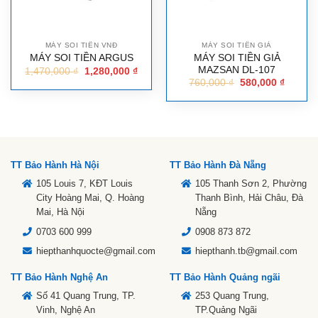
MÁY SOI TIỀN VNĐ
MÁY SOI TIỀN GIẢ
MÁY SOI TIỀN GIẢ
MÁY SOI TIỀN ARGUS
MAZSAN DL-107
1,470,000
₫
1,280,000
₫
760,000
₫
580,000
₫
TT Bảo Hành Hà Nội
TT Bảo Hành Đà Nẵng
105 Louis 7, KĐT Louis
105 Thanh Sơn 2, Phường
City Hoàng Mai, Q. Hoàng
Thanh Bình, Hải Châu, Đà
Mai, Hà Nội
Nẵng
0703 600 999
0908 873 872
hiepthanhquocte@gmail.com
hiepthanh.tb@gmail.com
TT Bảo Hành Nghệ An
TT Bảo Hành Quảng ngãi
Số 41 Quang Trung, TP.
253 Quang Trung,
Vinh, Nghệ An
TP.Quảng Ngãi