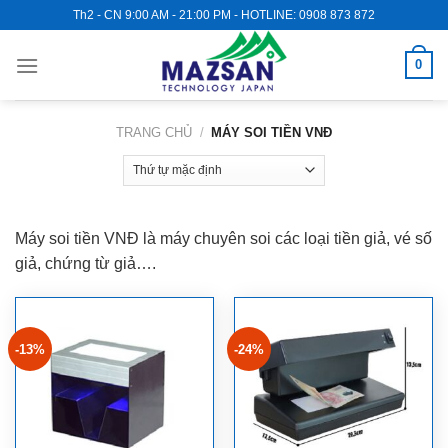
Skip
Th2 - CN 9:00 AM - 21:00 PM - HOTLINE: 0908 873 872
to
content
0
TRANG CHỦ
/
MÁY SOI TIỀN VNĐ
Máy soi tiền VNĐ là máy chuyên soi các loại tiền giả, vé số
giả, chứng từ giả….
-13%
-24%