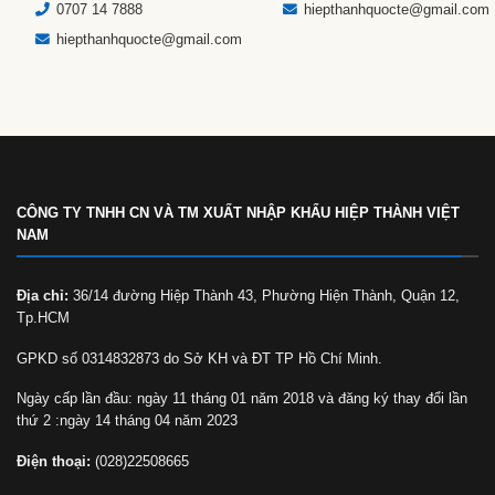
0707 14 7888
hiepthanhquocte@gmail.com
hiepthanhquocte@gmail.com
CÔNG TY TNHH CN VÀ TM XUẤT NHẬP KHẨU HIỆP THÀNH VIỆT
NAM
Địa chỉ:
36/14 đường Hiệp Thành 43, Phường Hiện Thành, Quận 12,
Tp.HCM
GPKD số 0314832873 do Sở KH và ĐT TP Hồ Chí Minh.
Ngày cấp lần đầu: ngày 11 tháng 01 năm 2018 và đăng ký thay đổi lần
thứ 2 :ngày 14 tháng 04 năm 2023
Điện thoại:
(028)22508665