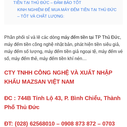
TIỀN TẠI THỦ ĐỨC – ĐẢM BẢO TỐT
KINH NGHIỆM ĐỂ MUA MÁY ĐẾM TIỀN TẠI THỦ ĐỨC
– TỐT VÀ CHẤT LƯỢNG:
Phân phối sỉ và lẽ các dòng
máy đếm tiền tại TP Thủ Đức
,
máy đếm tiền công nghệ nhật bản, phát hiện tiền siêu giả,
máy đếm số lượng, máy đếm tiền giả ngoại tệ, máy đếm vé
số, máy đếm thẻ, máy đếm tiền khí nén…
CTY TNHH CÔNG NGHỆ VÀ XUẤT NHẬP
KHẨU MAZSAN VIỆT NAM
ĐC : 744B Tỉnh Lộ 43, P. Bình Chiểu, Thành
Phố Thủ Đức
ĐT: (028) 62568010 – 0908 873 872 – 0703