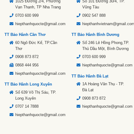
1025 Đường 2/4, Phường
Số 101 Đường 30/4, TP.
Vạn Thạnh, TP Nha Trang
Vũng Tàu
0703 600 999
0902 547 888
hiepthanhquocte@gmail.com
hiepthanhvietnam@gmail.co
TT Bảo Hành Cần Thơ
TT Bảo Hành Bình Dương
60 Ngô Đức Kế, TP.Cần
Số 246 Lê Hồng Phong,TP.
Thơ
Thủ Dầu Một, Bình Dương
0908 873 872
0703 600 999
0868 444 956
hiepthanhquocte@gmail.com
hiepthanhquocte@gmail.com
TT Bảo Hành Đà Lạt
1A Hoàng Văn Thụ - TP.
TT Bảo Hành Long Xuyên
Đà Lạt
Số 639 Võ Thị Sáu, TP.
Long Xuyên
0908 873 872
0707 14 7888
hiepthanhquocte@gmail.com
hiepthanhquocte@gmail.com