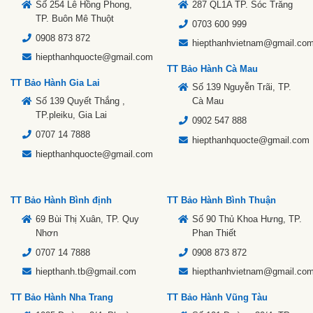
Số 254 Lê Hồng Phong,
287 QL1A TP. Sóc Trăng
TP. Buôn Mê Thuột
0703 600 999
0908 873 872
hiepthanhvietnam@gmail.co
hiepthanhquocte@gmail.com
TT Bảo Hành Cà Mau
TT Bảo Hành Gia Lai
Số 139 Nguyễn Trãi, TP.
Số 139 Quyết Thắng ,
Cà Mau
TP.pleiku, Gia Lai
0902 547 888
0707 14 7888
hiepthanhquocte@gmail.com
hiepthanhquocte@gmail.com
TT Bảo Hành Bình định
TT Bảo Hành Bình Thuận
69 Bùi Thị Xuân, TP. Quy
Số 90 Thủ Khoa Hưng, TP.
Nhơn
Phan Thiết
0707 14 7888
0908 873 872
hiepthanh.tb@gmail.com
hiepthanhvietnam@gmail.co
TT Bảo Hành Nha Trang
TT Bảo Hành Vũng Tàu