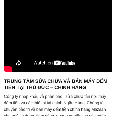
TRUNG TÂM SỬA CHỮA VÀ BÁN MÁY ĐẾM
TIỀN TẠI THỦ ĐỨC – CHÍNH HÃNG
Công ty nhập khẩu và phân phối, sửa chữa tận nơi máy
đếm tiền và các thiết bị tài chính Ngân Hàng. Chúng tôi
chuyên bảo trì và bán
máy đếm tiền chính hãng Mazsan
cho quỹ tín dụng, tiệm vàng, doanh nghiệm và các ngân