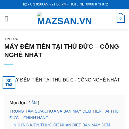
Skip
Th2 - CN 9:00 AM - 21:00 PM - HOTLINE: 0908 873 872
to
content
0
TIN TỨC
MÁY ĐẾM TIỀN TẠI THỦ ĐỨC – CÔNG
NGHỆ NHẬT
30
Th8
Mục lục
ẨN
TRUNG TÂM SỬA CHỮA VÀ BÁN MÁY ĐẾM TIỀN TẠI THỦ
ĐỨC – CHÍNH HÃNG
NHỮNG KIẾN THỨC ĐỂ NHẬN BIẾT BÁN MÁY ĐẾM