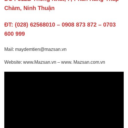
Chàm, Ninh Thuận
ĐT: (028) 62568010 – 0908 873 872 – 0703
600 999
Mail: maydemtien@mazsan.vn
Website: www.Mazsan.vn – www. Mazsan.com.vn