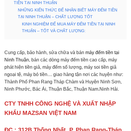
TIỀN TẠI NINH THUẬN
NHỮNG KIẾN THỨC ĐỂ NHẬN BIẾT MÁY ĐẾM TIỀN
TẠI NINH THUẬN – CHẤT LƯỢNG TỐT
KINH NGHIỆM ĐỂ MUA MÁY ĐẾM TIỀN TẠI NINH
THUẬN – TỐT VÀ CHẤT LƯỢNG:
Cung cấp, bảo hành, sửa chữa và bán
máy đếm tiền tại
Ninh Thuận
, bán các dòng máy đếm tiền cao cấp, máy
phát hiện tiền giả, máy đếm số lượng, máy soi tiền giả
ngoại tệ, máy bó tiền… giao hàng tận nơi các huyện như:
Thành Phố Phan Rang Tháp Chàm và Huyện Ninh Sơn,
Ninh Phước, Bác Ái, Thuận Bắc, Thuận Nam.Ninh Hải.
CTY TNHH CÔNG NGHỆ VÀ XUẤT NHẬP
KHẨU MAZSAN VIỆT NAM
ĐC : 312B Thống Nhất, P, Phan Rang-Tháp