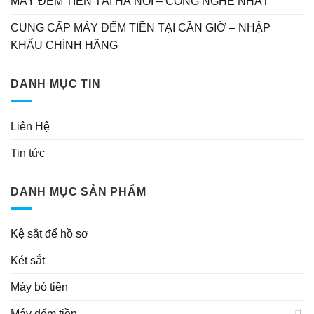
MÁY ĐẾM TIỀN TẠI HÀ NỘI – CÔNG NGHỆ NHẬT
CUNG CẤP MÁY ĐẾM TIỀN TẠI CẦN GIỜ – NHẬP
KHẨU CHÍNH HÃNG
DANH MỤC TIN
Liên Hệ
Tin tức
DANH MỤC SẢN PHẨM
Kệ sắt để hồ sơ
Két sắt
Máy bó tiền
Máy đếm tiền