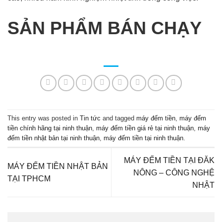
SẢN PHẨM BÁN CHẠY
This entry was posted in
Tin tức
and tagged
máy đếm tiền
,
máy đếm
tiền chính hãng tại ninh thuận
,
máy đếm tiền giá rẻ tại ninh thuận
,
máy
đếm tiền nhật bản tại ninh thuận
,
máy đếm tiền tại ninh thuận
.
MÁY ĐẾM TIỀN TẠI ĐĂK
MÁY ĐẾM TIỀN NHẬT BẢN
NÔNG – CÔNG NGHỆ
TẠI TPHCM
NHẬT