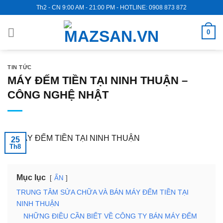
Skip
Th2 - CN 9:00 AM - 21:00 PM - HOTLINE: 0908 873 872
to
content
0
TIN TỨC
MÁY ĐẾM TIỀN TẠI NINH THUẬN –
CÔNG NGHỆ NHẬT
25
Th8
Mục lục
ẨN
TRUNG TÂM SỬA CHỮA VÀ BÁN MÁY ĐẾM TIỀN TẠI
NINH THUẬN
NHỮNG ĐIỀU CẦN BIẾT VỀ CÔNG TY BÁN MÁY ĐẾM