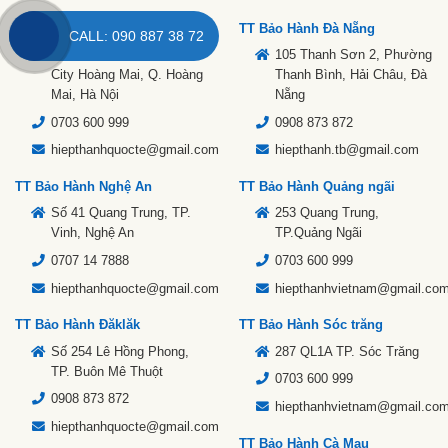
TT Bảo Hành Hà Nội
TT Bảo Hành Đà Nẵng
CALL: 090 887 38 72
105 Louis 7, KĐT Louis
105 Thanh Sơn 2, Phường
City Hoàng Mai, Q. Hoàng
Thanh Bình, Hải Châu, Đà
Mai, Hà Nội
Nẵng
0703 600 999
0908 873 872
hiepthanhquocte@gmail.com
hiepthanh.tb@gmail.com
TT Bảo Hành Nghệ An
TT Bảo Hành Quảng ngãi
Số 41 Quang Trung, TP.
253 Quang Trung,
Vinh, Nghệ An
TP.Quảng Ngãi
0707 14 7888
0703 600 999
hiepthanhquocte@gmail.com
hiepthanhvietnam@gmail.co
TT Bảo Hành Đăklăk
TT Bảo Hành Sóc trăng
Số 254 Lê Hồng Phong,
287 QL1A TP. Sóc Trăng
TP. Buôn Mê Thuột
0703 600 999
0908 873 872
hiepthanhvietnam@gmail.co
hiepthanhquocte@gmail.com
TT Bảo Hành Cà Mau