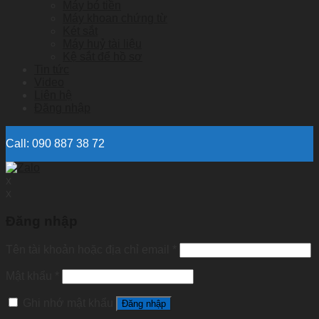
Máy bó tiền
Máy khoan chứng từ
Két sắt
Máy huỷ tài liệu
Kệ sắt để hồ sơ
Tin tức
Video
Liên hệ
Đăng nhập
Call: 090 887 38 72
x
x
Đăng nhập
Tên tài khoản hoặc địa chỉ email
*
Mật khẩu
*
Ghi nhớ mật khẩu
Đăng nhập