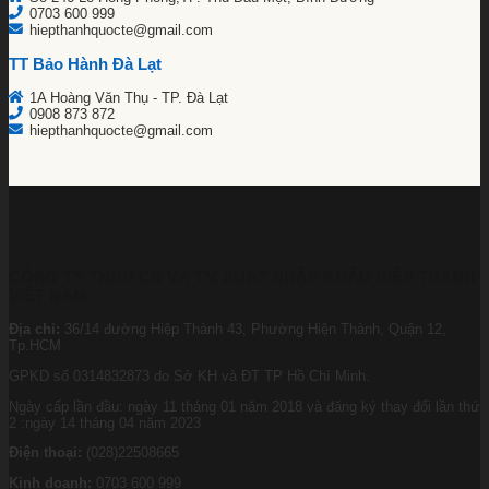
0703 600 999
hiepthanhquocte@gmail.com
TT Bảo Hành Đà Lạt
1A Hoàng Văn Thụ - TP. Đà Lạt
0908 873 872
hiepthanhquocte@gmail.com
CÔNG TY TNHH CN VÀ TM XUẤT NHẬP KHẨU HIỆP THÀNH
VIỆT NAM
Địa chỉ:
36/14 đường Hiệp Thành 43, Phường Hiện Thành, Quận 12,
Tp.HCM
GPKD số 0314832873 do Sở KH và ĐT TP Hồ Chí Minh.
Ngày cấp lần đầu: ngày 11 tháng 01 năm 2018 và đăng ký thay đổi lần thứ
2 :ngày 14 tháng 04 năm 2023
Điện thoại:
(028)22508665
Kinh doanh:
0703 600 999