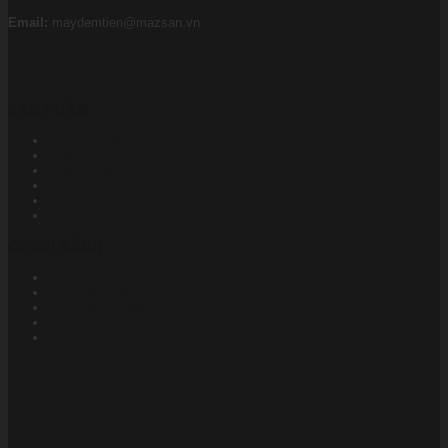
Email:
maydemtien@mazsan.vn
SẢN PHẨM
Máy đếm tiền
Máy bó tiền
Máy hủy tài liệu
Máy khoan chứng từ
Máy soi tiền giả
Két sắt
CHÍNH SÁCH
Hướng dẫn mua hàng
Chính sách bảo hành
Chính sách thanh toán
Giới thiệu
Xem địa chỉ