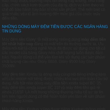
nào, máy thuộc thương hiệu nổi tiếng hay không, nhà cung
cấp, chính sách kinh doanh của đại lý, dịch vụ kèm theo và
chế độ bảo hành hay bảo trì cho sản phẩm. Thế mới biết có
quá nhiều yếu tố ảnh hưởng đến mức giá của chiếc máy
đếm tiền.
NHỮNG DÒNG MÁY ĐẾM TIỀN ĐƯỢC CÁC NGÂN HÀNG
TIN DÙNG
Máy đếm tiền Glory: là một trong những dòng
máy đếm tiền
tốt nhất hiện nay
đang có mặt trên thị trường nước ta. Ưu
điểm nổi bật là công nghệ Nhật đã được sử dụng cho tất cả
các model của hãng Glory nên chất lượng luôn được đảm
bảo. Người dùng có thể yên tâm khi sử dụng các sản phẩm
chất lượng cao như Glory 6868, Glory 9500 hay Glory
3500W.
Máy đếm tiền Xinda
:
là dòng máy cũng nổi tiếng không kém
với các model nổi tiếng được nhiều khu vực trên toàn cầu sử
dụng. Nổi bật như dòng máy đếm tiền xinda super BC 35,
máy đếm tiền xinda super BC 31f và máy đếm tiền giá rẻ
xinda 2165F. Là một trong những thương hiệu có sự uy tín
lớn nên người dùng có thể hoàn toàn yên tâm về sản phẩm
chính hãng Xinda.
Máy đếm tiền Xiudun
:
cũng được hãng Xiudun chứng minh