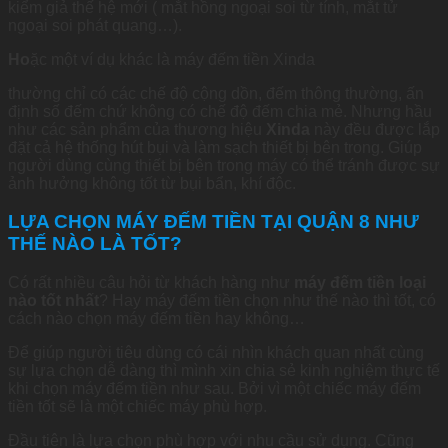
kiểm giả thế hệ mới ( mắt hồng ngoại soi từ tính, mắt tử
ngoại soi phát quang…).
Ho
ặc một ví dụ khác là máy đếm tiền Xinda
thường chỉ có các chế độ cộng dồn, đếm thông thường, ấn
định số đếm chứ không có chế độ đếm chia mẻ. Nhưng hầu
như các sản phẩm của thương hiệu
Xinda
này đều được lắp
đặt cả hệ thống hút bụi và làm sạch thiết bị bên trong. Giúp
người dùng cùng thiết bị bên trong máy có thể tránh được sự
ảnh hưởng không tốt từ bụi bẩn, khí độc.
LỰA CHỌN MÁY ĐẾM TIỀN TẠI QUẬN 8 NHƯ
THẾ NÀO LÀ TỐT?
Có rất nhiều câu hỏi từ khách hàng như
máy đếm tiền loại
nào tốt nhất
? Hay máy đếm tiền chọn như thế nào thì tốt, có
cách nào chọn máy đếm tiền hay không…
Để giúp người tiêu dùng có cái nhìn khách quan nhất cùng
sự lựa chọn dễ dàng thì mình xin chia sẻ kinh nghiệm thực tế
khi chọn máy đếm tiền như sau. Bởi vì một chiếc máy đếm
tiền tốt sẽ là một chiếc máy phù hợp.
Đầu tiên là lựa chọn phù hợp với nhu cầu sử dụng. Cũng