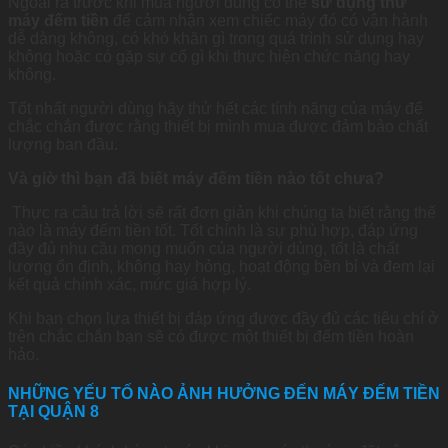
Ngoài ra trước khi mua người dùng có thể
sử dụng thử
máy đếm tiền
để cảm nhận xem chiếc máy đó có vận hành
dễ dàng không, có khó khăn gì trong quá trình sử dụng hay
không hoặc có gặp sự cố gì khi thực hiện chức năng hay
không.
Tốt nhất người dùng hãy thử hết các tính năng của máy để
chắc chắn được rằng thiết bị mình mua được đảm bảo chất
lượng ban đầu.
Và giờ thì bạn đã biết máy đếm tiền nào tốt chưa?
Thực ra câu trả lời sẽ rất đơn giản khi chúng ta biết rằng thế
nào là máy đếm tiền tốt. Tốt chính là sự phù hợp, đáp ứng
đầy đủ nhu cầu mong muốn của người dùng, tốt là chất
lượng ổn định, không hay hỏng, hoạt động bền bỉ và đem lại
kết quả chính xác, mức giá hợp lý.
Khi bạn chọn lựa thiết bị đáp ứng được đầy đủ các tiêu chí ở
trên chắc chắn bạn sẽ có được một thiết bị đếm tiền hoàn
hảo.
NHỮNG YẾU TỐ NÀO ẢNH HƯỞNG ĐẾN MÁY ĐẾM TIỀN
TẠI QUẬN 8