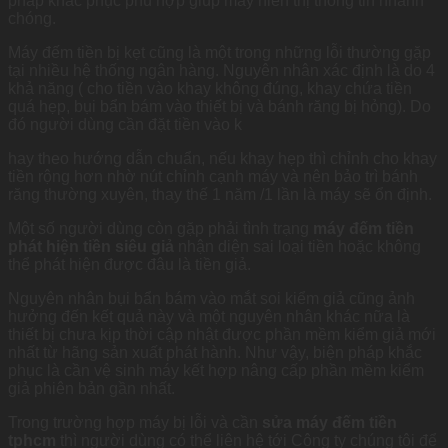
pháp khắc phục phù hợp giúp máy hiển thị thông tin nhanh
chóng.
Máy đếm tiền bị kẹt cũng là một trong những lỗi thường gặp
tại nhiều hệ thống ngân hàng. Nguyên nhân xác định là do 4
khả năng ( cho tiền vào khay không đúng, khay chứa tiền
quá hẹp, bụi bẩn bám vào thiết bị và bánh răng bị hỏng). Do
đó người dùng cần đặt tiền vào k
hay theo hướng dẫn chuẩn, nếu khay hẹp thì chỉnh cho khay
tiền rộng hơn nhờ nút chỉnh cạnh máy và nên bảo trì bánh
răng thường xuyên, thay thế 1 năm /1 lần là máy sẽ ổn định.
Một số người dùng còn gặp phải tình trạng
máy đếm tiền
phát hiện tiền siêu giả
nhận diện sai loại tiền hoặc không
thể phát hiện được đâu là tiền giả.
Nguyên nhân bụi bẩn bám vào mắt soi kiểm giả cũng ảnh
hưởng đến kết quả này và một nguyên nhân khác nữa là
thiết bị chưa kịp thời cập nhật được phần mềm kiểm giả mới
nhất từ hãng sản xuất phát hành. Như vậy, biện pháp khắc
phục là cần vệ sinh máy kết hợp nâng cấp phần mềm kiểm
giả phiên bản gần nhất.
Trong trường hợp máy bị lỗi và cần
sửa máy đếm tiền
tphcm
thì người dùng có thể liên hệ tới Công ty chúng tôi để