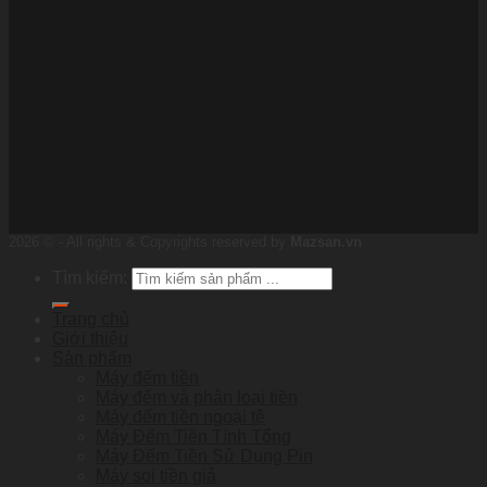
2026 © - All rights & Copyrights reserved by
Mazsan.vn
Tìm kiếm:
Trang chủ
Giới thiệu
Sản phẩm
Máy đếm tiền
Máy đếm và phân loại tiền
Máy đếm tiền ngoại tệ
Máy Đếm Tiền Tính Tổng
Máy Đếm Tiền Sử Dụng Pin
Máy soi tiền giả