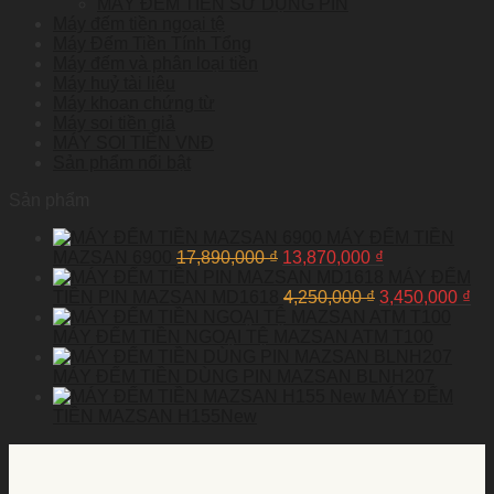
MÁY ĐẾM TIỀN SỬ DỤNG PIN
Máy đếm tiền ngoại tệ
Máy Đếm Tiền Tính Tổng
Máy đếm và phân loại tiền
Máy huỷ tài liệu
Máy khoan chứng từ
Máy soi tiền giả
MÁY SOI TIỀN VNĐ
Sản phẩm nổi bật
Sản phẩm
MÁY ĐẾM TIỀN
MAZSAN 6900
17,890,000
₫
13,870,000
₫
MÁY ĐẾM
TIỀN PIN MAZSAN MD1618
4,250,000
₫
3,450,000
₫
MÁY ĐẾM TIỀN NGOẠI TỆ MAZSAN ATM T100
MÁY ĐẾM TIỀN DÙNG PIN MAZSAN BLNH207
MÁY ĐẾM
TIỀN MAZSAN H155New