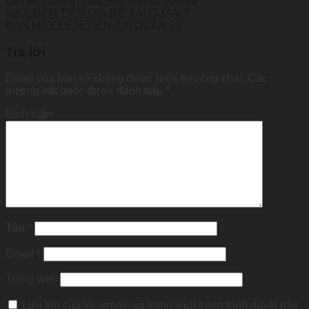
bản tại quận 8
,
máy đếm tiền tại quận 8
.
MÁY ĐẾM TIỀN GIÁ RẺ TẠI QUẬN 7
BÁN MÁY ĐẾM TIỀN TẠI QUẬN 10
Trả lời
Email của bạn sẽ không được hiển thị công khai.
Các
trường bắt buộc được đánh dấu
*
Bình luận
Tên
*
Email
*
Trang web
Lưu tên của tôi, email, và trang web trong trình duyệt này