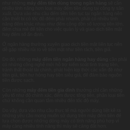
như những
máy đếm tiền dùng trong ngân hàng
sẽ cần
nhiều tính năng hơn loại máy đếm tiền dùng tại công ty sản
xuất. Dựa vào nhu cầu đếm tiền liên tục tại ngân hàng nên
cần thiết bị có tốc độ đếm phải nhanh, phải có nhiều tính
năng đếm khác nhau như đếm cộng dồn số lượng tiền lớn,
đếm chia mẻ để tiện cho việc quản lý và giao dịch tiền mặt
hay đếm số ấn định.
Ở ngân hàng thường xuyên giao dịch tiền mặt liên tục nên
dễ gặp nhiều rủi ro về tiền mặt như tiền rách, tiền giả.
Do đó, những
máy đếm tiền ngân hàng hay dùng
cần phải
có những công nghệ mới hỗ trợ kiểm soát tình trạng tiền,
tránh thất thoát tài chính, phát hiện kịp thời các vấn đề như
tiền giả, tiền hư hỏng hay tiền siêu giả, để đảm bảo nguồn
tiền được sạch.
Còn những
máy đếm tiền gia đình
thường chỉ cần những
yếu tố như độ chính xác, đếm được tổng tiền, phân loại tiền
chứ không cần quan tâm nhiều đến tốc độ máy.
Do vậy, dựa vào nhu cầu thực tế mà người dùng liệt kê ra
những yêu cầu mong muốn sử dụng trên máy đếm tiền để
lựa chọn được những dòng máy có tính năng phù hợp vì
máy càng nhiều tính năng thì máy sẽ càng đắt hơn.