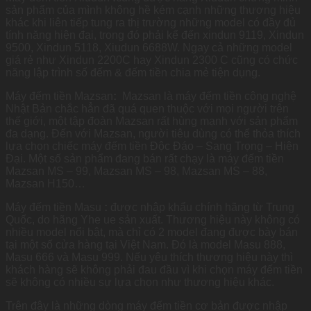
sản phẩm của mình không hề kém cạnh những thương hiệu
khác khi liên tiếp tung ra thị trường những model có đầy đủ
tính năng hiện đại, trong đó phải kể đến xindun 9119, Xindun
9500, Xindun 5118, Xiudun 6688W. Ngay cả những model
giá rẻ như Xindun 2200C hay Xindun 2300 C cũng có chức
năng lập trình số đếm & đếm tiền chia mẻ tiện dụng.
Máy đếm tiền Mazsan
:
Mazsan là máy đếm tiền công nghệ
Nhật Bản chắc hẳn đã quá quen thuộc với mọi người trên
thế giới, một tập đoàn Mazsan rất hùng mạnh với sản phẩm
đa dạng. Đến với Mazsan, người tiêu dùng có thể thỏa thích
lựa chọn chiếc máy đếm tiền Độc Đáo – Sang Trọng – Hiện
Đại. Một số sản phẩm đang bán rất chạy là máy đếm tiền
Mazsan MS – 99, Mazsan MS – 98, Mazsan MS – 88,
Mazsan H150…
Máy đếm tiền Masu
:
được nhập khẩu chính hãng từ Trung
Quốc, do hãng Yhe ue sản xuất. Thương hiệu này không có
nhiều model nổi bật, mà chỉ có 2 model đang được bày bán
tại một số cửa hàng tại Việt Nam. Đó là model Masu 888,
Masu 666 và Masu 999. Nếu yêu thích thương hiệu này thì
khách hàng sẽ không phải đau đầu vì khi chọn máy đếm tiền
sẽ không có nhiều sự lựa chọn như thương hiệu khác.
Trên đây là những dòng máy đếm tiền cơ bản được nhập