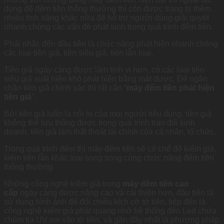
dụng để đếm tiền thông thường thì còn được trang bị thêm
nhiều tính năng khác nữa để hỗ trợ người dùng giải quyết
nhanh chóng các vấn đề phát sinh trong quá trình đếm tiền.
Phải nhắc đến đầu tiên là chức năng phát hiện nhanh chóng
các loại tiền giả, tiền siêu giả, tiền lẫn loại.
Tiền giả ngày càng được làm tinh vi hơn, có các loại tiền
siêu giả xuất hiện khó phát hiện bằng mắt được. Để ngăn
chặn tiền giả chính xác thì rất cần “
máy đếm tiền phát hiện
tiền giả
”.
Bởi tiền giả luôn là nỗi lo của mọi người tiêu dùng, tiền giả
không thể lưu thông được trong quá trình trao đổi kinh
doanh, tiền giả làm thất thoát tài chính của cá nhân, tổ chức.
Trong quá trình đếm thì máy đếm tiền sẽ có chế độ kiểm giả,
kiểm tiền lẫn khác loại song song cùng chức năng đếm tiền
thông thường.
Những công nghệ kiểm giả trong
máy đếm tiền cao
cấp
ngày càng được nâng cao và cải thiện hơn, đầu tiên là
sử dụng hình ảnh để đối chiếu kích cỡ tờ tiền, tiếp đến là
công nghệ kiểm giả phát quang nhờ hệ thống đèn Led chứa
chùm tia UV soi vào tờ tiền, và gần đây nhất là phương pháp