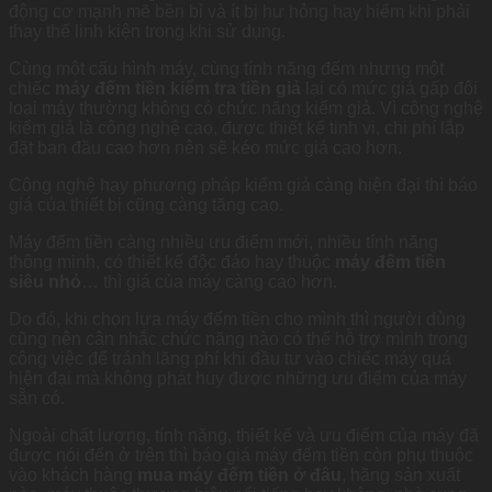
động cơ mạnh mẽ bền bỉ và ít bị hư hỏng hay hiếm khi phải
thay thế linh kiện trong khi sử dụng.
Cùng một cấu hình máy, cùng tính năng đếm nhưng một
chiếc
máy đếm tiền kiểm tra tiền giả
lại có mức giá gấp đôi
loại máy thường không có chức năng kiểm giả. Vì công nghệ
kiểm giả là công nghệ cao, được thiết kế tinh vi, chi phí lắp
đặt ban đầu cao hơn nên sẽ kéo mức giá cao hơn.
Công nghệ hay phương pháp kiểm giả càng hiện đại thì báo
giá của thiết bị cũng càng tăng cao.
Máy đếm tiền càng nhiều ưu điểm mới, nhiều tính năng
thông minh, có thiết kế độc đáo hay thuộc
máy đếm tiền
siêu nhỏ
… thì giá của máy càng cao hơn.
Do đó, khi chọn lựa máy đếm tiền cho mình thì người dùng
cũng nên cân nhắc chức năng nào có thể hỗ trợ mình trong
công việc để tránh lãng phí khi đầu tư vào chiếc máy quá
hiện đại mà không phát huy được những ưu điểm của máy
sẵn có.
Ngoài chất lượng, tính năng, thiết kế và ưu điểm của máy đã
được nói đến ở trên thì báo giá máy đếm tiền còn phụ thuộc
vào khách hàng
mua máy đếm tiền ở đâu
, hãng sản xuất