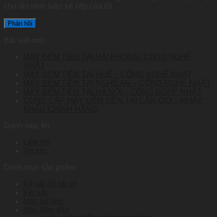
cho lần bình luận kế tiếp của tôi.
Bài viết mới
MÁY ĐẾM TIỀN TẠI HẢI PHÒNG- CÔNG NGHỆ
NHẬT
MÁY ĐẾM TIỀN TẠI HUẾ – CÔNG NGHỆ NHẬT
MÁY ĐẾM TIỀN TẠI NGHỆ AN – CÔNG NGHỆ NHẬT
MÁY ĐẾM TIỀN TẠI HÀ NỘI – CÔNG NGHỆ NHẬT
CUNG CẤP MÁY ĐẾM TIỀN TẠI CẦN GIỜ – NHẬP
KHẨU CHÍNH HÃNG
Danh mục tin
Liên Hệ
Tin tức
Danh mục sản phẩm
Kệ sắt để hồ sơ
Két sắt
Máy bó tiền
Máy đếm tiền