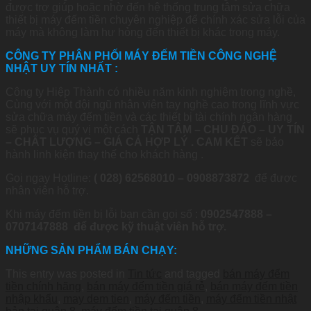
được trợ giúp hoặc nhờ đến hệ thống trung tâm sửa chữa
thiết bị máy đếm tiền chuyên nghiệp để chính xác sửa lỗi của
máy mà không làm hư hỏng đến thiết bị khác trong máy.
CÔNG TY PHÂN PHỐI MÁY ĐẾM TIỀN CÔNG NGHỆ
NHẬT UY TÍN NHẤT :
Công ty Hiệp Thành có nhiều năm kinh nghiệm trong nghề,
Cùng với một đội ngũ nhân viên tay nghề cao trong lĩnh vực
sửa chữa máy đếm tiền và các thiết bị tài chính ngân hàng
sẽ phục vụ quý vị một cách
TẬN TÂM – CHU ĐÁO – UY TÍN
– CHẤT LƯỢNG – GIÁ CẢ HỢP LÝ . CAM KẾT
sẽ bảo
hành linh kiện thay thế cho khách hàng .
Gọi ngay Hotline:
( 028) 62568010 – 0908873872
để được
nhân viên hỗ trợ.
Khi máy đếm tiền bị lỗi bạn cần gọi số :
0902547888 –
0707147888 để được kỹ thuật viên hỗ trợ.
NHỮNG SẢN PHẨM BÁN CHẠY:
This entry was posted in
Tin tức
and tagged
bán máy đếm
tiền chính hãng
,
bán máy đếm tiền giá rẻ
,
bán máy đếm tiền
nhập khẩu
,
may dem tien
,
máy đếm tiền
,
máy đếm tiền nhật