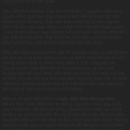
cùng cách xử lý đơn giản.
Máy đếm tiền không chạy thì có thể do 3 nguyên nhân là từ
nguồn điện, bụi bẩn, dây curoa bị đứt, Mô tơ hoặc bộ điều
khiển mô tơ bị hỏng. Đầu tiên bạn kiểm tra lại xem nguồn
điện đã vào máy hay chưa ( có thể nhìn vào đèn báo nguồn
), nếu không được bạn tiếp tục vệ sinh toàn bộ máy đếm tiền
đặc biệt là mắt đếm. Hãy kiểm tra xem dây curoa có bị đứt
dây hay không, nếu đứt thì cần thay thế dây khác.
Máy đếm tiền không chính xác thì nguyên nhân có thể từ khe
hở lớn tại vị trí giữa đệm cao su và bánh răng đã làm tờ tiền
không được tách ra khiến máy đếm 2,3 tờ cùng một lúc.
Ngoài ra nếu mắt đếm tiền bị hỏng thì cũng sẽ làm ảnh
hưởng đến kết quả đếm, dẫn đến sự nhầm lẫn hoặc sai sót
vô tình. Khi đó nếu bụi làm mắt đếm hỏng thì bạn cần vệ sinh
mắt đếm, không thì phải thay thế mắt đếm tiền mới cho máy
kết hợp vệ sinh sạch sẽ toàn bộ thiết bị.
Một sự cố phổ biến khác là
máy đếm tiền không hiện
số
khi thực hiện đếm tiền tự động. Nguyên nhân gây ra lỗi
này có thể do mắt đếm bị hỏng ( do bám bụi hoặc sự cố kỹ
thuật ), do màn hình hiển thị số có vấn đề hoặc dây nối giữa
bộ phận đếm với màn hình bị đứt. Như vậy, biết được những
nguyên nhân gây ra người dùng sẽ dễ dàng có những biện