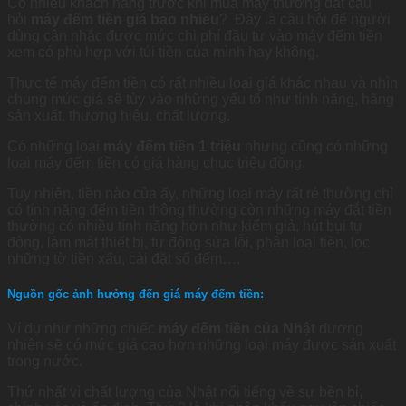
Có nhiều khách hàng trước khi mua máy thường đặt câu
hỏi
máy đếm tiền giá bao nhiêu
? Đây là câu hỏi để người
dùng cân nhắc được mức chi phí đầu tư vào máy đếm tiền
xem có phù hợp với túi tiền của mình hay không.
Thực tế máy đếm tiền có rất nhiều loại giá khác nhau và nhìn
chung mức giá sẽ tùy vào những yếu tố như tính năng, hãng
sản xuất, thương hiệu, chất lượng.
Có những loại
máy đếm tiền 1 triệu
nhưng cũng có những
loại máy đếm tiền có giá hàng chục triệu đồng.
Tuy nhiên, tiền nào của ấy, những loại máy rất rẻ thường chỉ
có tính năng đếm tiền thông thường còn những máy đắt tiền
thường có nhiều tính năng hơn như kiểm giả, hút bụi tự
động, làm mát thiết bị, tự động sửa lỗi, phân loại tiền, lọc
những tờ tiền xấu, cài đặt số đếm….
Nguồn gốc ảnh hưởng đến giá máy đếm tiền:
Ví dụ như những chiếc
máy đếm tiền của Nhật
đương
nhiên sẽ có mức giá cao hơn những loại máy được sản xuất
trong nước.
Thứ nhất vì chất lượng của Nhật nổi tiếng về sự bền bỉ,