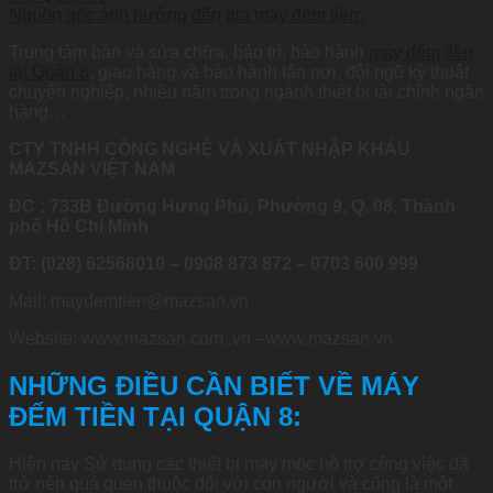
Nguồn gốc ảnh hưởng đến giá máy đếm tiền:
Trung tâm bán và sửa chữa, bảo trì, bảo hành
máy đếm tiền
tại Quận 8
, giao hàng và bảo hành tận nơi, đội ngũ kỷ thuật
chuyên nghiệp, nhiều năm trong ngành thiết bị tài chính ngân
hàng…
CTY TNHH CÔNG NGHỆ VÀ XUẤT NHẬP KHẨU
MAZSAN VIỆT NAM
ĐC : 733B Đường Hưng Phú, Phường 9, Q. 08, Thành
phố Hồ Chí Minh
ĐT: (028) 62568010 – 0908 873 872 – 0703 600 999
Mail: maydemtien@mazsan.vn
Website: www.mazsan.com..vn –www.mazsan.vn
NHỮNG ĐIỀU CẦN BIẾT VỀ MÁY
ĐẾM TIỀN TẠI QUẬN 8:
Hiện nay Sử dụng các thiết bị máy móc hỗ trợ công việc đã
trở nên quá quen thuộc đối với con người và cũng là một