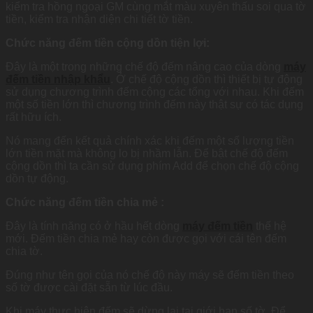
kiểm tra hồng ngoại GM cùng mắt màu xuyên thấu soi qua tờ
tiền, kiểm tra nhận diện chi tiết tờ tiền.
Chức năng đếm tiền cộng dồn tiện lợi:
Đây là một trong những chế độ đếm nâng cao của dòng
máy
đếm tiền nhập khẩu
. Ở chế độ cộng dồn thì thiết bị tự động
sử dụng chương trình đếm cộng các tổng với nhau. Khi đếm
một số tiền lớn thì chương trình đếm này thật sự có tác dụng
rất hữu ích.
Nó mang đến kết quả chính xác khi đếm một số lượng tiền
lớn tiền mặt mà không lo bị nhầm lẫn. Để bật chế độ đếm
cộng dồn thì ta cần sử dụng phím Add để chọn chế độ cộng
dồn tự động.
Chức năng đếm tiền chia mẻ :
Đây là tính năng có ở hầu hết dòng
máy đếm tiền
thế hệ
mới. Đếm tiền chia mẻ hay còn được gọi với cái tên đếm
chia tờ.
Đúng như tên gọi của nó chế độ này máy sẽ đếm tiền theo
số tờ được cài đặt sẵn từ lúc đầu.
Khi máy thực hiện đếm sẽ dừng lại tại giới hạn số tờ. Để