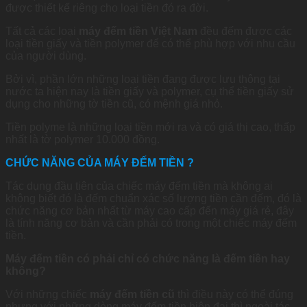
được thiết kế riêng cho loại tiền đó ra đời.
Tất cả các loại
máy đếm tiền Việt Nam
đều đếm được các
loại tiền giấy và tiền polymer để có thể phù hợp với nhu cầu
của người dùng.
Bởi vì, phần lớn những loại tiền đang được lưu thông tại
nước ta hiện nay là tiền giấy và polymer, cụ thể tiền giấy sử
dụng cho những tờ tiền cũ, có mệnh giá nhỏ.
Tiền polyme là những loại tiền mới ra và có giá thị cao, thấp
nhất là tờ polymer 10.000 đồng.
CHỨC NĂNG CỦA MÁY ĐẾM TIỀN ?
Tác dụng đầu tiên của chiếc máy đếm tiền mà không ai
không biết đó là đếm chuẩn xác số lượng tiền cần đếm, đó là
chức năng cơ bản nhất từ máy cao cấp đến máy giá rẻ, đây
là tính năng cơ bản và cần phải có trong một chiếc máy đếm
tiền.
Máy đếm tiền có phải chỉ có chức năng là đếm tiền hay
không?
Với những chiếc
máy đếm tiền cũ
thì điều này có thể đúng
nhưng với những dòng máy đếm tiền hiện đại thì ngoài tác