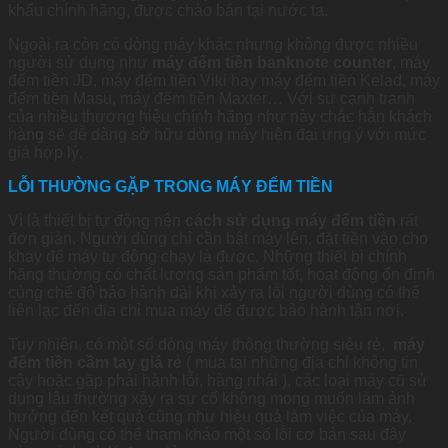
khẩu chính hãng, được chào bán tại nước ta.
Ngoài ra còn có dòng máy khác nhưng không được nhiều
người sử dụng như
máy đếm tiền banknote counter
, máy
đếm tiền JD, máy đếm tiền Viki hay máy đếm tiền Kelad, máy
đếm tiền Masu, máy đếm tiền Maxter… Với sự cạnh tranh
của nhiều thương hiệu chính hãng như này chắc hẳn khách
hàng sẽ dễ dàng sở hữu dòng máy hiện đại ưng ý với mức
giá hợp lý.
LỖI THƯỜNG GẶP TRONG MÁY ĐẾM TIỀN
Vì là thiết bị tự động nên
cách sử dụng máy đếm tiền
rất
đơn giản. Người dùng chỉ cần bật máy lên, đặt tiền vào cho
khay để máy tự động chạy là được. Những thiết bị chính
hãng thường có chất lượng sản phẩm tốt, hoạt động ổn định
cùng chế độ bảo hành dài khi xảy ra lỗi người dùng có thể
liên lạc đến địa chỉ mua máy để được bảo hành tận nơi.
Tuy nhiên, có một số dòng máy thông thường siêu rẻ,
máy
đếm tiền cầm tay giá rẻ
( mua tại những địa chỉ không tin
cậy hoặc gặp phải hành lỗi, hàng nhái ), các loại máy cũ sử
dụng lâu thường xảy ra sự cố không mong muốn làm ảnh
hưởng đến kết quả cũng như hiệu quả làm việc của máy.
Người dùng có thể tham khảo một số lỗi cơ bản sau đây