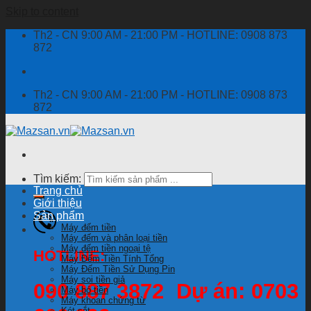
Skip to content
Th2 - CN 9:00 AM - 21:00 PM - HOTLINE: 0908 873
872
Th2 - CN 9:00 AM - 21:00 PM - HOTLINE: 0908 873
872
Tìm kiếm:
Trang chủ
Giới thiệu
Sản phẩm
Máy đếm tiền
Máy đếm và phân loại tiền
Máy đếm tiền ngoại tệ
HOTLINE:
Máy Đếm Tiền Tính Tổng
Máy Đếm Tiền Sử Dụng Pin
Máy soi tiền giả
090 887 3872 Dự án: 0703
Máy bó tiền
Máy khoan chứng từ
Két sắt