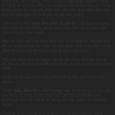
chính xác và ổn định. Thứ 2 là khi nhập khẩu nguyên chiếc
từ Nhật về thì máy đếm tiền sẽ phải chịu thêm mức phí nhập
khẩu cùng các loại phí phát sinh nên kéo theo mức giá chào
bán sẽ bao gồm cả thuế phí và giá sản phẩm.
Còn những loại
máy đếm tiền cũ giá rẻ
vì đã qua sử dụng
nên chất lượng không được đảm bảo như dòng máy mới
còn thời gian bảo hành.
Mặc dù mức giá của máy đếm tiền cũ rẻ thật đó, nhưng mua
đồ cũ cũng là máy rủi, may thì gặp phải chiếc máy bền và ổn
định, không máy thì mang máy đi sửa suốt ngày.
Nên khi mua máy cũ người dùng cần chú ý đến địa chỉ uy
tín, tin cậy để mua nhé để giảm thiểu sự rủi ro một cách thấp
nhất.
Chất lượng của máy cũng ảnh hưởng đến giá thành sản
phẩm.
Chiếc
máy đếm tiền chất lượng cao
sẽ thường có báo giá
cao hơn, vì song song cùng mức giá thì sản phẩm chất
lượng sẽ đem tới giá trị sử dụng lâu dài, giảm chi phí sửa
chữa.
Thiết bị chất lượng là thiết bị có sự ổn định khi sử dụng,