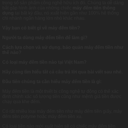
trong số sản phẩm công nghệ hữu ích đó. Chúng ta dễ dàng
bắt gặp hình ảnh của những chiếc
máy đếm tiền thông
dụng
tại bất kỳ đâu, nó xuất hiện gần như 100% hệ thống
chi nhánh ngân hàng lớn nhỏ khác nhau.
Vậy bạn có biết gì về máy đếm tiền?
Người ta dùng máy đếm tiền để làm gì?
Cách lựa chọn và sử dụng, bảo quản máy đếm tiền như
thế nào?
Có loại máy đếm tiền nào tại Việt Nam?
Hãy cùng tìm hiểu tất cả câu trả lời qua bài viết sau nhé.
Đầu tiên chúng ta cần hiểu máy đếm tiền là gì:
Máy đếm tiền là một thiết bị công nghệ tự động có thể xác
định chính xác số lượng tiền cũng như mệnh giá tiền được
chạy qua khe đếm.
Có rất nhiều loại máy đếm tiền như máy đếm tiền giấy, máy
đếm tiền polyme hoặc máy đếm tiền xu.
Có loại tiền nào mới xuất hiện sẽ có chiếc máy đếm tiền