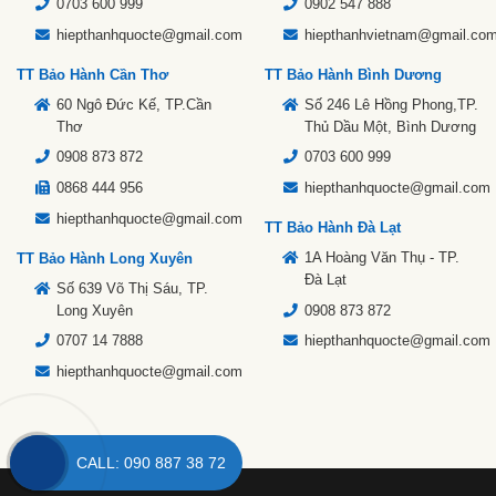
0703 600 999
0902 547 888
hiepthanhquocte@gmail.com
hiepthanhvietnam@gmail.co
TT Bảo Hành Cần Thơ
TT Bảo Hành Bình Dương
60 Ngô Đức Kế, TP.Cần
Số 246 Lê Hồng Phong,TP.
Thơ
Thủ Dầu Một, Bình Dương
0908 873 872
0703 600 999
0868 444 956
hiepthanhquocte@gmail.com
hiepthanhquocte@gmail.com
TT Bảo Hành Đà Lạt
1A Hoàng Văn Thụ - TP.
TT Bảo Hành Long Xuyên
Đà Lạt
Số 639 Võ Thị Sáu, TP.
Long Xuyên
0908 873 872
0707 14 7888
hiepthanhquocte@gmail.com
hiepthanhquocte@gmail.com
CALL: 090 887 38 72