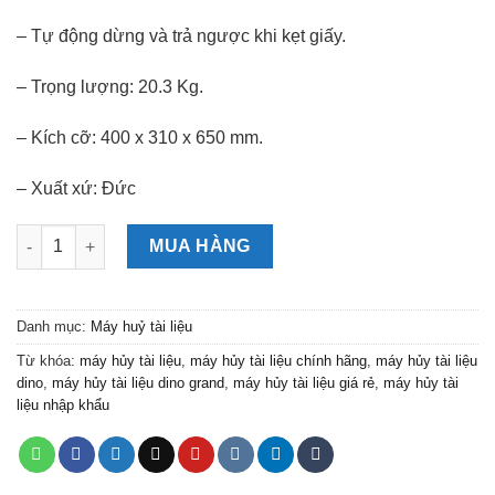
– Tự động dừng và trả ngược khi kẹt giấy.
– Trọng lượng: 20.3 Kg.
– Kích cỡ: 400 x 310 x 650 mm.
– Xuất xứ: Đức
MÁY HỦY TÀI LIỆU DINO GRAND (CÔNG NGHỆ ĐỨC) số lượng
MUA HÀNG
Danh mục:
Máy huỷ tài liệu
Từ khóa:
máy hủy tài liệu
,
máy hủy tài liệu chính hãng
,
máy hủy tài liệu
dino
,
máy hủy tài liệu dino grand
,
máy hủy tài liệu giá rẻ
,
máy hủy tài
liệu nhập khẩu