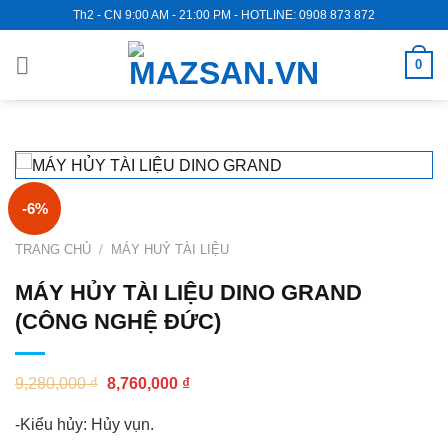
Skip
Th2 - CN 9:00 AM - 21:00 PM - HOTLINE: 0908 873 872
to
content
0
-6%
TRANG CHỦ
/
MÁY HUỶ TÀI LIỆU
MÁY HỦY TÀI LIỆU DINO GRAND
(CÔNG NGHỆ ĐỨC)
9,280,000
₫
8,760,000
₫
-Kiểu hủy: Hủy vụn.