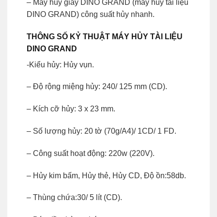
– Máy hủy giấy DINO GRAND (máy hủy tài liệu
DINO GRAND) công suất hủy nhanh.
THÔNG SỐ KỶ THUẬT MÁY HỦY TÀI LIỆU
DINO GRAND
-Kiểu hủy: Hủy vụn.
– Độ rộng miệng hủy: 240/ 125 mm (CD).
– Kích cỡ hủy: 3 x 23 mm.
– Số lượng hủy: 20 tờ (70g/A4)/ 1CD/ 1 FD.
– Công suất hoạt động: 220w (220V).
– Hủy kim bấm, Hủy thẻ, Hủy CD, Độ ồn:58db.
– Thùng chứa:30/ 5 lít (CD).