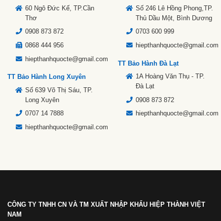
60 Ngô Đức Kế, TP.Cần
Số 246 Lê Hồng Phong,TP.
Thơ
Thủ Dầu Một, Bình Dương
0908 873 872
0703 600 999
0868 444 956
hiepthanhquocte@gmail.com
hiepthanhquocte@gmail.com
TT Bảo Hành Đà Lạt
1A Hoàng Văn Thụ - TP.
TT Bảo Hành Long Xuyên
Đà Lạt
Số 639 Võ Thị Sáu, TP.
Long Xuyên
0908 873 872
0707 14 7888
hiepthanhquocte@gmail.com
hiepthanhquocte@gmail.com
CÔNG TY TNHH CN VÀ TM XUẤT NHẬP KHẨU HIỆP THÀNH VIỆT
NAM