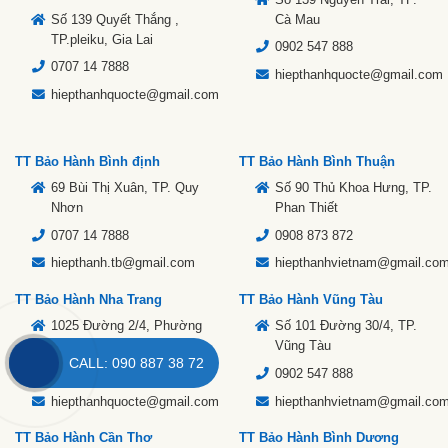
Số 139 Quyết Thắng ,
Cà Mau
TP.pleiku, Gia Lai
0902 547 888
0707 14 7888
hiepthanhquocte@gmail.com
hiepthanhquocte@gmail.com
TT Bảo Hành Bình định
TT Bảo Hành Bình Thuận
69 Bùi Thị Xuân, TP. Quy
Số 90 Thủ Khoa Hưng, TP.
Nhơn
Phan Thiết
0707 14 7888
0908 873 872
hiepthanh.tb@gmail.com
hiepthanhvietnam@gmail.co
TT Bảo Hành Nha Trang
TT Bảo Hành Vũng Tàu
1025 Đường 2/4, Phường
Số 101 Đường 30/4, TP.
Vạn Thạnh, TP Nha Trang
Vũng Tàu
CALL: 090 887 38 72
0703 600 999
0902 547 888
hiepthanhquocte@gmail.com
hiepthanhvietnam@gmail.co
TT Bảo Hành Cần Thơ
TT Bảo Hành Bình Dương