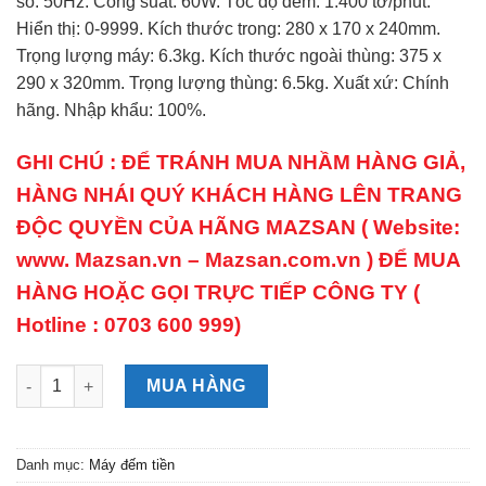
số: 50Hz. Công suất: 60W. Tốc độ đếm: 1.400 tờ/phút.
Hiển thị: 0-9999. Kích thước trong: 280 x 170 x 240mm.
Trọng lượng máy: 6.3kg. Kích thước ngoài thùng: 375 x
290 x 320mm. Trọng lượng thùng: 6.5kg. Xuất xứ: Chính
hãng. Nhập khẩu: 100%.
GHI CHÚ : ĐỂ TRÁNH MUA NHẦM HÀNG GIẢ,
HÀNG NHÁI QUÝ KHÁCH HÀNG LÊN TRANG
ĐỘC QUYỀN CỦA HÃNG MAZSAN ( Website:
www. Mazsan.vn – Mazsan.com.vn ) ĐỂ MUA
HÀNG HOẶC GỌI TRỰC TIẾP CÔNG TY (
Hotline : 0703 600 999)
MÁY ĐẾM TIỀN MAZSAN MS86 (CÔNG NGHỆ NHẬT) số lượng
MUA HÀNG
Danh mục:
Máy đếm tiền