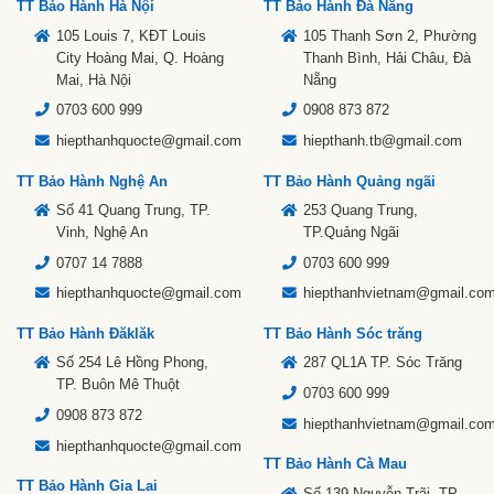
TT Bảo Hành Hà Nội
TT Bảo Hành Đà Nẵng
105 Louis 7, KĐT Louis
105 Thanh Sơn 2, Phường
City Hoàng Mai, Q. Hoàng
Thanh Bình, Hải Châu, Đà
Mai, Hà Nội
Nẵng
0703 600 999
0908 873 872
hiepthanhquocte@gmail.com
hiepthanh.tb@gmail.com
TT Bảo Hành Nghệ An
TT Bảo Hành Quảng ngãi
Số 41 Quang Trung, TP.
253 Quang Trung,
Vinh, Nghệ An
TP.Quảng Ngãi
0707 14 7888
0703 600 999
hiepthanhquocte@gmail.com
hiepthanhvietnam@gmail.co
TT Bảo Hành Đăklăk
TT Bảo Hành Sóc trăng
Số 254 Lê Hồng Phong,
287 QL1A TP. Sóc Trăng
TP. Buôn Mê Thuột
0703 600 999
0908 873 872
hiepthanhvietnam@gmail.co
hiepthanhquocte@gmail.com
TT Bảo Hành Cà Mau
TT Bảo Hành Gia Lai
Số 139 Nguyễn Trãi, TP.