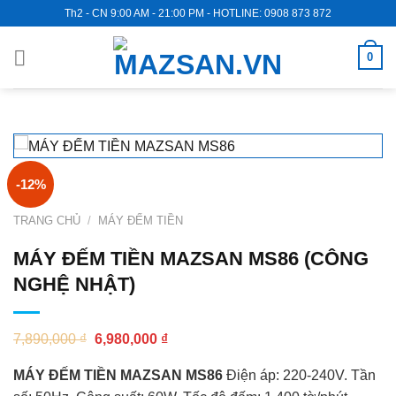
Skip
Th2 - CN 9:00 AM - 21:00 PM - HOTLINE: 0908 873 872
to
content
0
-12%
TRANG CHỦ
/
MÁY ĐẾM TIỀN
MÁY ĐẾM TIỀN MAZSAN MS86 (CÔNG
NGHỆ NHẬT)
7,890,000
₫
6,980,000
₫
MÁY ĐẾM TIỀN MAZSAN MS86
Điện áp: 220-240V. Tần